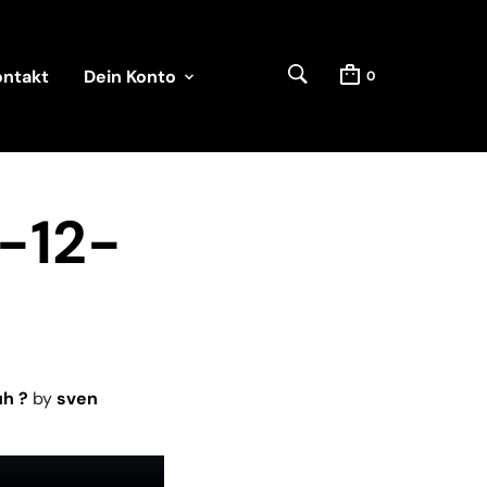
ontakt
Dein Konto
0
-12-
uh ?
by
sven