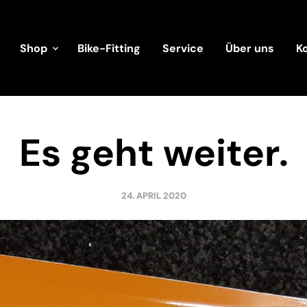
Shop
Bike-Fitting
Service
Über uns
K
Es geht weiter.
24. APRIL 2020