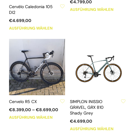
ZU WUNSCHLISTE HINZUFÜGEN
€
4.799,00
Produktse
Cervélo Caledonia 105
Dieses
AUSFÜHRUNG WÄHLEN
gewählt
DI2
Produkt
werden
€
4.699,00
weist
Dieses
mehrere
AUSFÜHRUNG WÄHLEN
Produkt
Varianten
weist
auf.
mehrere
Die
Varianten
Optionen
auf.
können
Die
auf
Optionen
der
können
Produktse
auf
gewählt
der
werden
ZU WUNSCHLISTE HINZUFÜGEN
ZU WUNSCHLISTE HINZUFÜGEN
Produktseite
Cervelo R5 CX
SIMPLON INISSIO
gewählt
GRAVEL, GRX 810
Preisspanne:
€
8.399,00
–
€
8.699,00
Shady Grey
werden
€8.399,00
Dieses
AUSFÜHRUNG WÄHLEN
bis
€
4.699,00
Produkt
€8.699,00
Dieses
AUSFÜHRUNG WÄHLEN
weist
Produkt