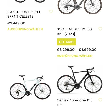
Die
können
ZU WUNSCHLISTE HINZUFÜGEN
Optionen
auf
BIANCHI 105 DI2 12SP
können
der
SPRINT CELESTE
auf
Produktse
der
gewählt
€
3.449,00
ZU WUNSCHLISTE HINZUFÜGEN
Produktseite
werden
Dieses
SCOTT ADDICT RC 30
AUSFÜHRUNG WÄHLEN
gewählt
Produkt
BIKE [2023]
werden
weist
Sale!
mehrere
Preissp
€
3.299,00
–
€
3.999,00
Varianten
€3.299,
Dieses
auf.
AUSFÜHRUNG WÄHLEN
bis
Produkt
Die
€3.999
weist
Optionen
mehrere
können
Varianten
auf
auf.
der
Die
Produktseite
Optionen
gewählt
ZU WUNSCHLISTE HINZUFÜGEN
können
werden
Cervelo Caledonia 105
auf
Di2
der