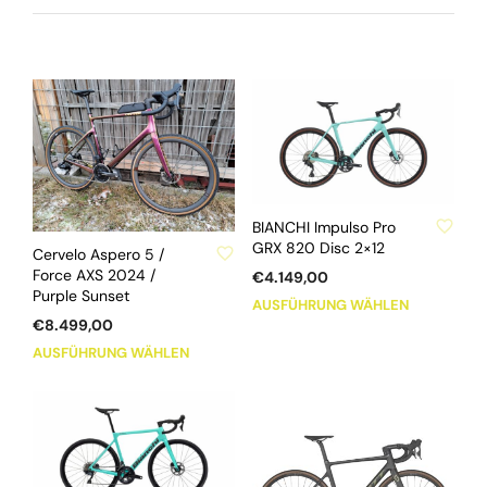
ZU WUNSCHLISTE HINZUFÜGEN
BIANCHI Impulso Pro
ZU WUNSCHLISTE HINZUFÜGEN
GRX 820 Disc 2×12
Cervelo Aspero 5 /
Force AXS 2024 /
€
4.149,00
Purple Sunset
Dieses
AUSFÜHRUNG WÄHLEN
€
8.499,00
Produkt
Dieses
weist
AUSFÜHRUNG WÄHLEN
Produkt
mehrere
weist
Varianten
mehrere
auf.
Varianten
Die
auf.
Optionen