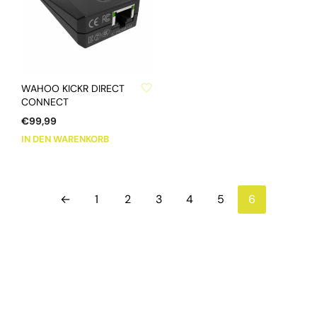
Die
können
Optionen
auf
können
der
auf
Produktse
der
ZU WUNSCHLISTE HINZUFÜGEN
gewählt
Produktseite
WAHOO KICKR DIRECT
werden
gewählt
CONNECT
werden
€
99,99
IN DEN WARENKORB
←
1
2
3
4
5
6