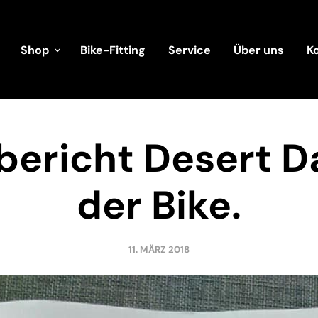
Shop
Bike-Fitting
Service
Über uns
K
ericht Desert D
der Bike.
11. MÄRZ 2018