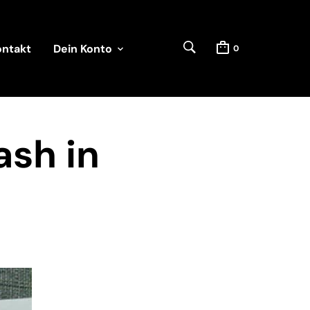
ontakt
Dein Konto
0
ash in