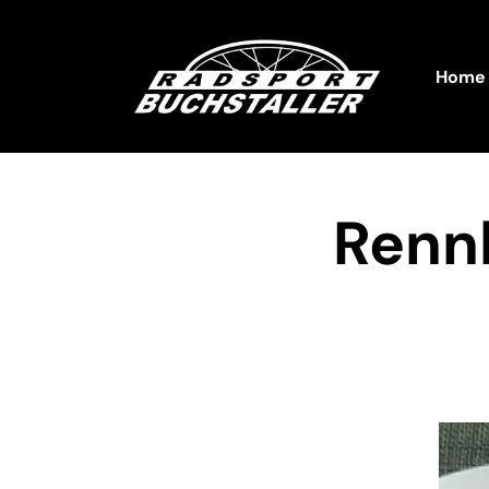
Home
Rennb