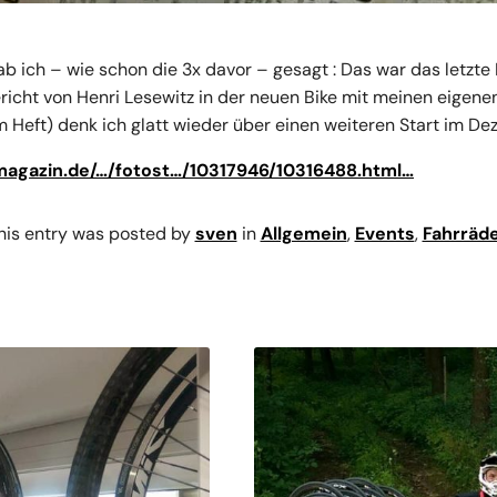
ich – wie schon die 3x davor – gesagt : Das war das letzte 
icht von Henri Lesewitz in der neuen Bike mit meinen eigen
m Heft) denk ich glatt wieder über einen weiteren Start im D
magazin.de/…/fotost…/10317946/10316488.html…
his entry was posted by
sven
in
Allgemein
,
Events
,
Fahrräd