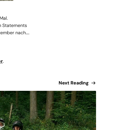
Mal.
en Statements
ezember nach….
er
.
Next Reading