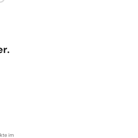
r.
ukte im