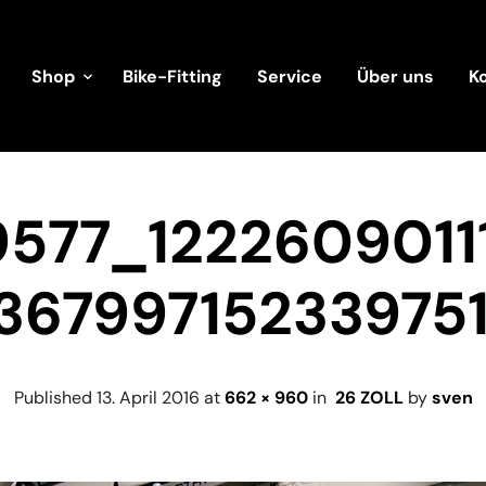
Shop
Bike-Fitting
Service
Über uns
K
9577_1222609011
36799715233975
Published
13. April 2016
at
662 × 960
in
26 ZOLL
by
sven