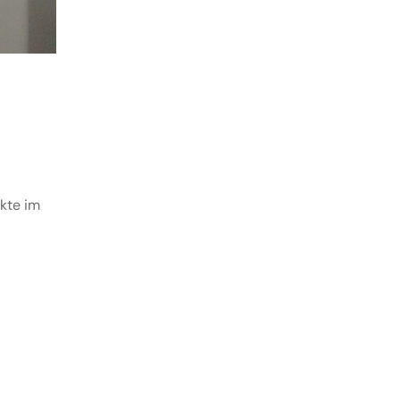
ukte im
Designed with
Mr. Tailor
.