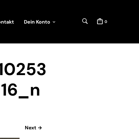
ontakt
Dein Konto
0
10253
116_n
Next →