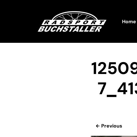
Home
1250
7_41
← Previous