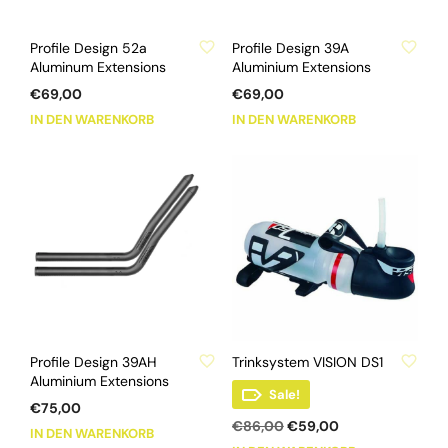
ZU WUNSCHLISTE HINZUFÜGEN
ZU WUNSCHLISTE HINZUFÜGEN
Profile Design 52a
Profile Design 39A
Aluminum Extensions
Aluminium Extensions
€
69,00
€
69,00
IN DEN WARENKORB
IN DEN WARENKORB
ZU WUNSCHLISTE HINZUFÜGEN
ZU WUNSCHLISTE HINZUFÜGEN
Profile Design 39AH
Trinksystem VISION DS1
Aluminium Extensions
Sale!
€
75,00
Ursprünglicher
Aktueller
€
86,00
€
59,00
IN DEN WARENKORB
Preis
Preis