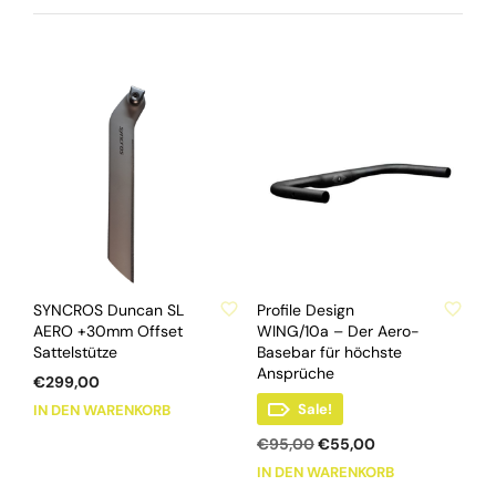
ZU WUNSCHLISTE HINZUFÜGEN
ZU WUNSCHLISTE HINZUFÜGEN
SYNCROS Duncan SL
Profile Design
AERO +30mm Offset
WING/10a – Der Aero-
Sattelstütze
Basebar für höchste
Ansprüche
€
299,00
Sale!
IN DEN WARENKORB
Ursprünglicher
Aktueller
€
95,00
€
55,00
Preis
Preis
IN DEN WARENKORB
war:
ist: