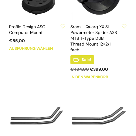
ZU WUNSCHLISTE HINZUFÜGEN
ZU WUNSCHLISTE HINZUFÜGEN
Profile Design ASC
Sram – Quarq XX SL
Computer Mount
Powermeter Spider AXS
MTB T-Type DUB
€
55,00
Thread Mount 12×2/1
Dieses
AUSFÜHRUNG WÄHLEN
fach
Produkt
Sale!
weist
mehrere
Ursprünglicher
Aktueller
€
494,00
€
399,00
Varianten
Preis
Preis
IN DEN WARENKORB
war:
ist:
auf.
€494,00
€399,00.
Die
Optionen
können
auf
der
Produktseite
gewählt
werden