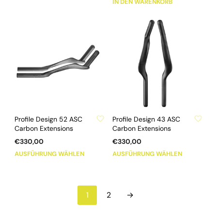
IN DEN WARENKORB
war:
ist:
€86,00
€59,00.
ZU WUNSCHLISTE HINZUFÜGEN
ZU WUNSCHLISTE HINZUFÜGEN
Profile Design 52 ASC
Profile Design 43 ASC
Carbon Extensions
Carbon Extensions
€
330,00
€
330,00
Dieses
Dieses
AUSFÜHRUNG WÄHLEN
AUSFÜHRUNG WÄHLEN
Produkt
Produkt
weist
weist
mehrere
mehrere
1
2
→
Varianten
Varianten
auf.
auf.
Die
Die