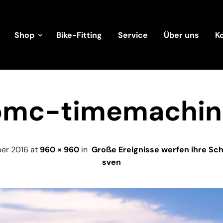
Shop
Bike-Fitting
Service
Über uns
K
bmc-timemachin
ber 2016
at
960 × 960
in
Große Ereignisse werfen ihre Sc
sven