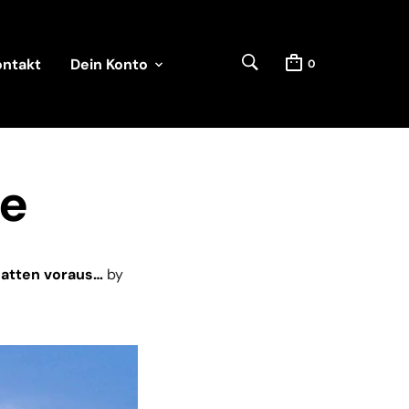
ontakt
Dein Konto
0
e
hatten voraus…
by