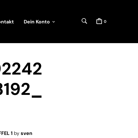
ontakt
Dein Konto
0
92242
3192_
FEL 1
by
sven