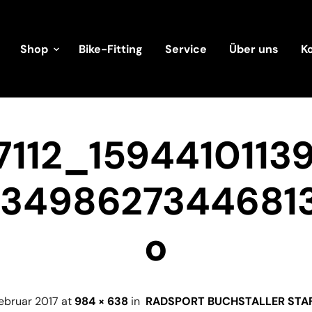
Shop
Bike-Fitting
Service
Über uns
K
7112_1594410113
3498627344681
o
Februar 2017
at
984 × 638
in
RADSPORT BUCHSTALLER STAF