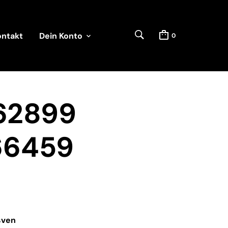
ontakt
Dein Konto
0
62899
66459
sven