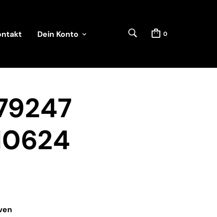
ontakt
Dein Konto
0
79247
10624
ven