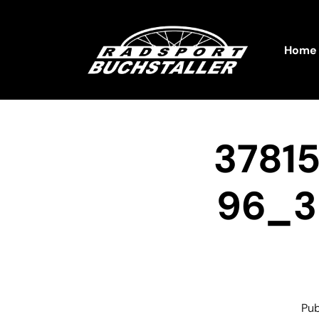
Home
3781
96_3
Pu