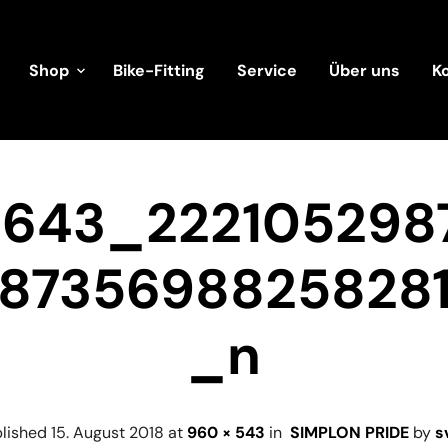
Shop
Bike-Fitting
Service
Über uns
K
5643_222105298
8735698825828
_n
blished
15. August 2018
at
960 × 543
in
SIMPLON PRIDE
by
s