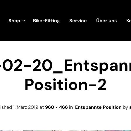
Shop
Bike-Fitting
Service
Über uns
K
-02-20_Entspan
Position-2
lished
1. März 2019
at
960 × 466
in
Entspannte Position
by