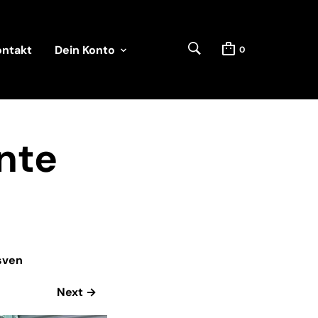
ontakt
Dein Konto
0
nte
sven
Next →