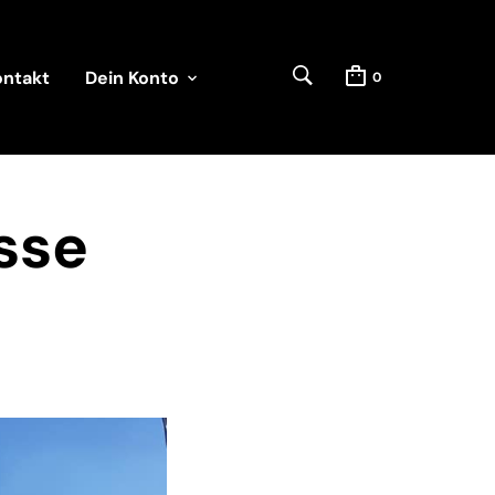
ontakt
Dein Konto
0
sse