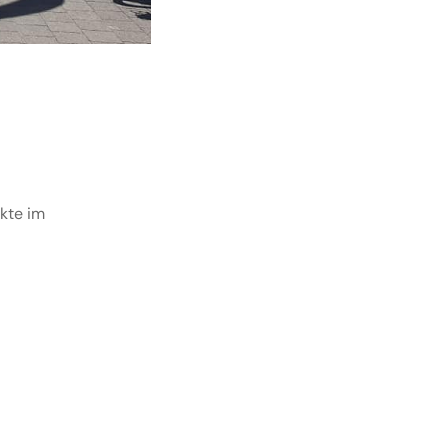
ukte im
Designed with
Mr. Tailor
.