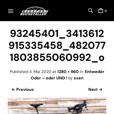
0
93245401_3413612
915335458_482077
1803855060992_o
Published
4. Mai 2020
at
1280 × 960
in
Entweder
Oder – oder UND !
by
sven
← Previous
Next →