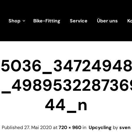
Shop
Bike-Fitting
Service
Über uns
K
5036_3472494
_498953228736
44_n
Published
27. Mai 2020
at
720 × 960
in
Upcycling
by
sven