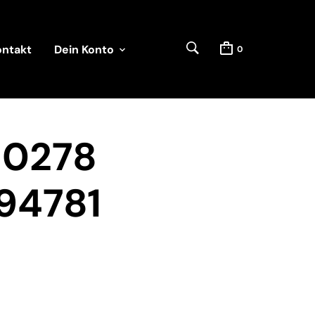
ontakt
Dein Konto
0
80278
94781