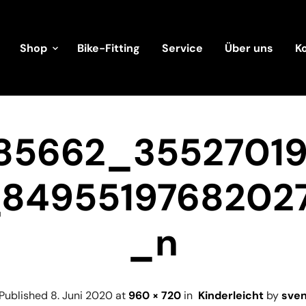
Shop
Bike-Fitting
Service
Über uns
K
85662_3552701
_8495519768202
_n
Published
8. Juni 2020
at
960 × 720
in
Kinderleicht
by
sve