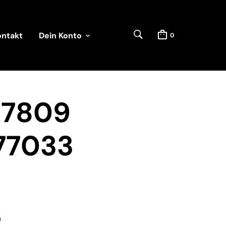
ontakt
Dein Konto
0
97809
77033
n