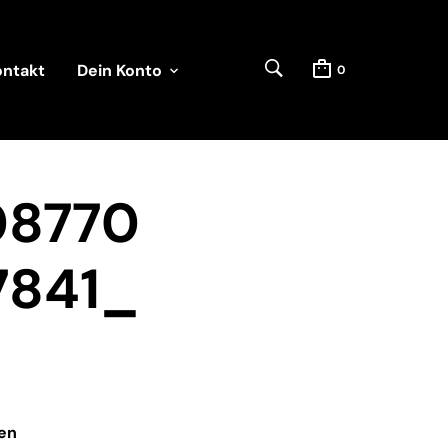
ontakt
Dein Konto
0
08770
7841_
en