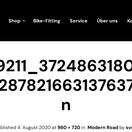
Shop
Bike-Fitting
Service
Über uns
K
69211_372486318
28782166313763
n
blished
4. August 2020
at
960 × 720
in
Modern Road
by
sv