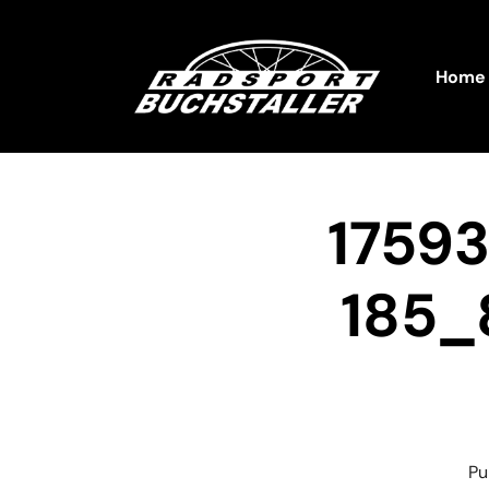
Home
1759
185_
Pu