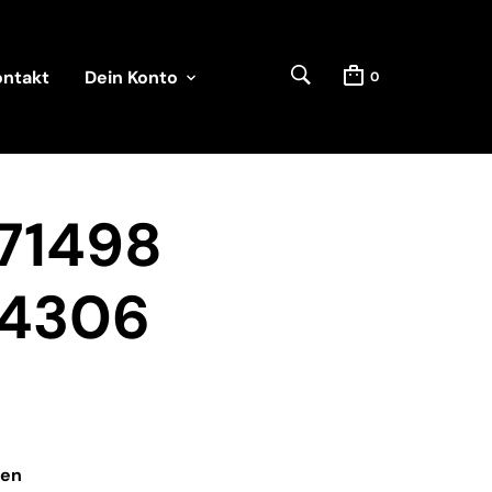
ontakt
Dein Konto
0
71498
34306
ven