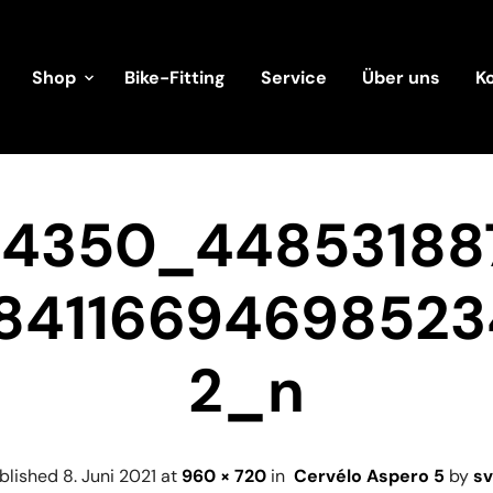
Shop
Bike-Fitting
Service
Über uns
K
34350_44853188
8411669469852
2_n
blished
8. Juni 2021
at
960 × 720
in
Cervélo Aspero 5
by
s