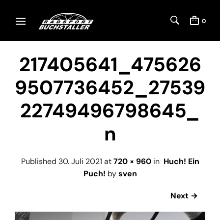
0
217405641_475626
9507736452_27539
22749496798645_
n
Published
30. Juli 2021
at
720 × 960
in
Huch! Ein
Puch!
by
sven
Next →