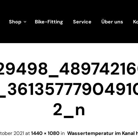
Shop
Bike-Fitting
Service
Über uns
K
29498_4897421
_3613577790491
2_n
ktober 2021
at
1440 × 1080
in
Wassertemperatur im Kanal 