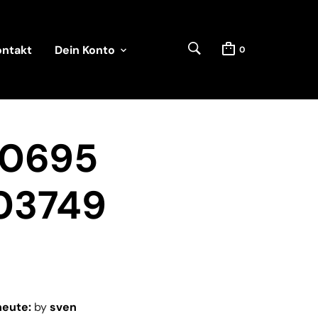
ontakt
Dein Konto
0
60695
03749
heute:
by
sven