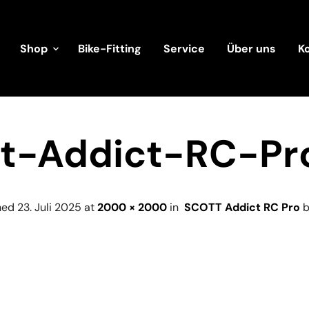
Shop
Bike-Fitting
Service
Über uns
K
tt-Addict-RC-Pr
hed
23. Juli 2025
at
2000 × 2000
in
SCOTT Addict RC Pro
b