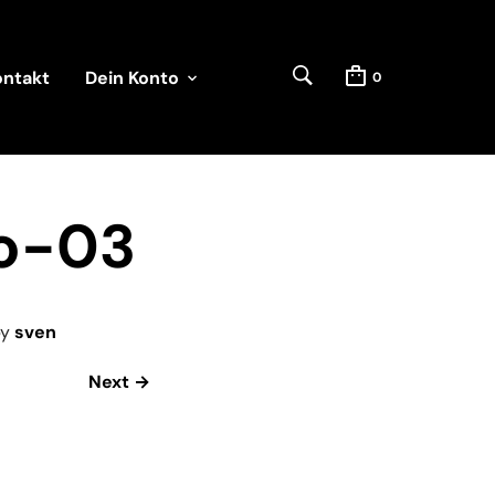
ontakt
Dein Konto
0
o-03
y
sven
Next →