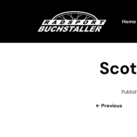
Home
Sco
Publis
← Previous