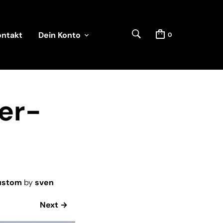
ontakt
Dein Konto
0
er-
Custom
by
sven
Next →