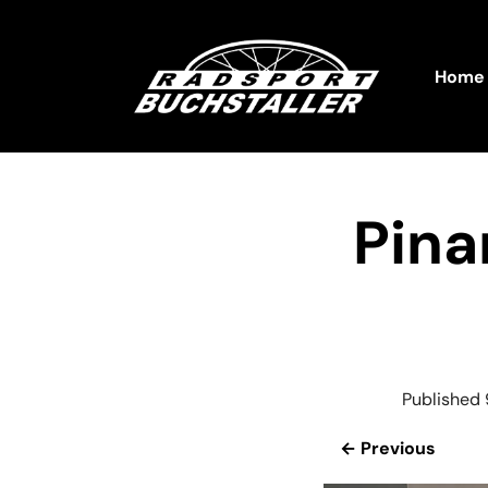
Home
Pina
Published
← Previous