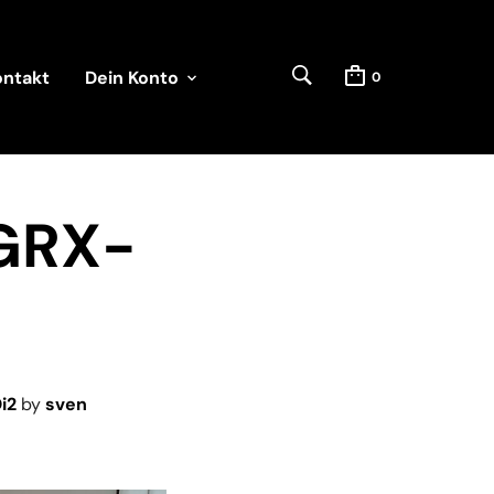
ontakt
Dein Konto
0
-GRX-
i2
by
sven