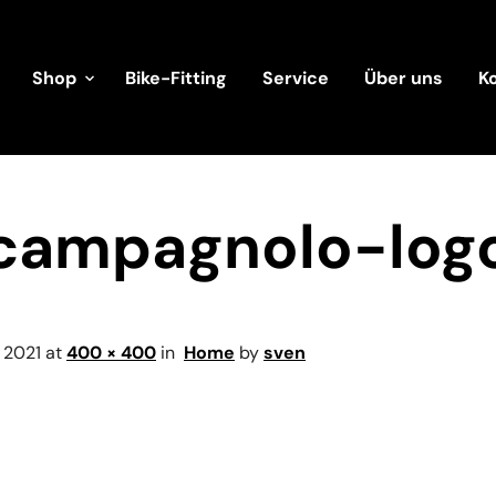
Shop
Bike-Fitting
Service
Über uns
K
campagnolo-log
 2021
at
400 × 400
in
Home
by
sven