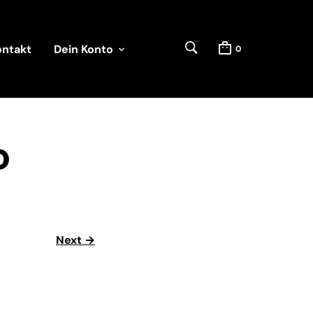
ontakt
Dein Konto
0
o
Next →