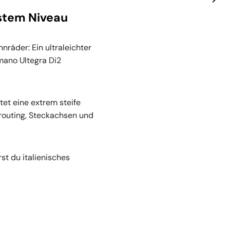
hstem Niveau
räder: Ein ultraleichter
mano Ultegra Di2
et eine extrem steife
lrouting, Steckachsen und
st du italienisches