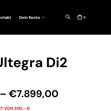
ontakt
Dein Konto
0
Ultegra Di2
Preisspann
–
€
7.899,00
€7.399,00
ERT VON 300,– €