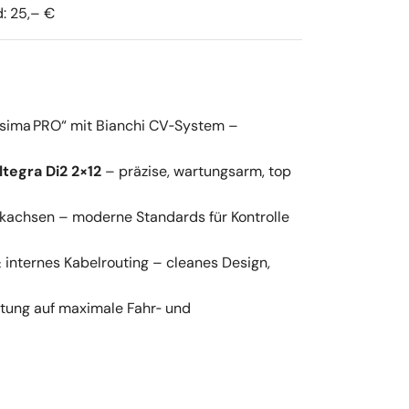
bis
d: 25,– €
€7.899,00
sima PRO“ mit Bianchi CV‑System –
tegra Di2 2×12
– präzise, wartungsarm, top
achsen – moderne Standards für Kontrolle
& internes Kabelrouting – cleanes Design,
tung auf maximale Fahr‑ und