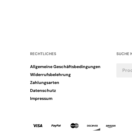
Produkt
AUSFÜH
€8.699,00
weist
mehrere
Varianten
auf.
Die
Optionen
können
RECHTLICHES
SUCHE 
auf
der
Allgemeine Geschäftsbedingungen
Produktseite
gewählt
Widerrufsbelehrung
werden
Zahlungsarten
Datenschutz
Impressum