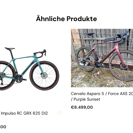
Ähnliche Produkte
ZU WUNSCHLISTE HINZUFÜGEN
Cervelo Aspero 5 / Force AXS 2
/ Purple Sunset
SCHLISTE HINZUFÜGEN
€
8.499,00
 Impulso RC GRX 825 DI2
Dieses
AUSFÜHRUNG WÄHLEN
Produkt
,00
weist