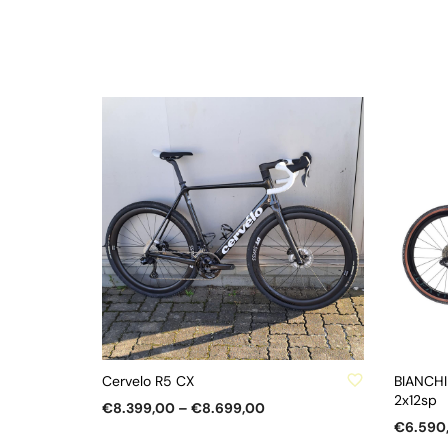
ZU WUNSCHLISTE HINZUFÜGEN
ZU WUN
Cervelo R5 CX
BIANCHI
2x12sp
Preisspanne:
€
8.399,00
–
€
8.699,00
€8.399,00
€
6.590
Dieses
AUSFÜHRUNG WÄHLEN
bis