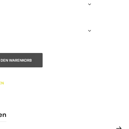
A
N DEN WARENKORB
L
T
E
R
EN
N
A
T
I
V
E
en
: