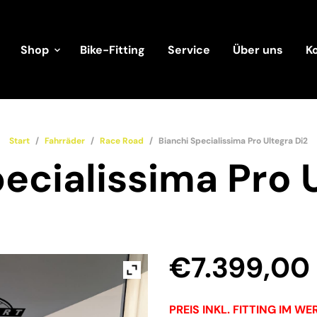
Shop
Bike-Fitting
Service
Über uns
K
Start
/
Fahrräder
/
Race Road
/
Bianchi Specialissima Pro Ultegra Di2
ecialissima Pro 
€
7.399,00
PREIS INKL. FITTING IM W