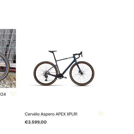
024
ZU WUNSCHLISTE HINZUFÜGEN
Cervélo Aspero APEX XPLR1
€
3.599,00
Dieses
AUSFÜHRUNG WÄHLEN