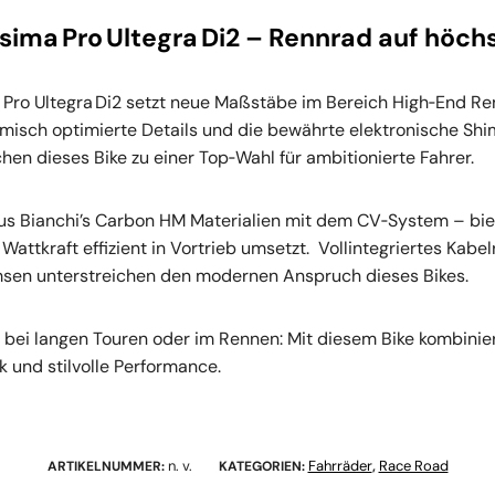
ssima Pro Ultegra Di2 – Rennrad auf höc
 Pro Ultegra Di2 setzt neue Maßstäbe im Bereich High‑End Renn
sch optimierte Details und die bewährte elektronische Shi
n dieses Bike zu einer Top‑Wahl für ambitionierte Fahrer.
us Bianchi’s Carbon HM Materialien mit dem CV‑System – biet
 Wattkraft effizient in Vortrieb umsetzt.
Vollintegriertes Kabe
sen unterstreichen den modernen Anspruch dieses Bikes.
 bei langen Touren oder im Rennen: Mit diesem Bike kombinier
 und stilvolle Performance.
n. v.
Fahrräder
Race Road
ARTIKELNUMMER:
KATEGORIEN:
,