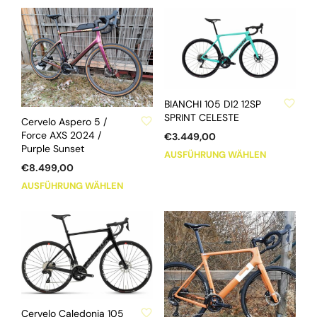
ZU WUNSCHLISTE HINZUFÜGEN
BIANCHI 105 DI2 12SP
ZU WUNSCHLISTE HINZUFÜGEN
SPRINT CELESTE
Cervelo Aspero 5 /
Force AXS 2024 /
€
3.449,00
Purple Sunset
Dieses
AUSFÜHRUNG WÄHLEN
€
8.499,00
Produkt
Dieses
weist
AUSFÜHRUNG WÄHLEN
Produkt
mehrere
weist
Varianten
mehrere
auf.
Varianten
Die
auf.
Optionen
Die
können
Optionen
auf
ZU WUNSCHLISTE HINZUFÜGEN
können
der
Cervelo Caledonia 105