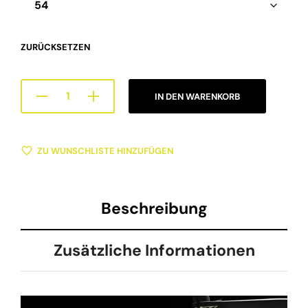
ZURÜCKSETZEN
A
IN DEN WARENKORB
L
T
E
R
ZU WUNSCHLISTE HINZUFÜGEN
N
A
T
I
V
Beschreibung
E
:
Zusätzliche Informationen