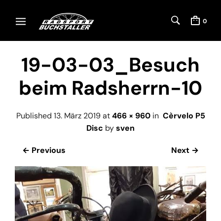
0
19-03-03_Besuch
beim Radsherrn-10
Published
13. März 2019
at
466 × 960
in
Cèrvelo P5
Disc
by
sven
← Previous
Next →