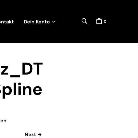
ontakt
Dein Konto
0
tz_DT
pline
ven
Next →