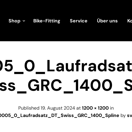
Shop
Bike-Fitting
Service
Über uns
K
5_0_Laufradsa
ss_GRC_1400_S
Published
19. August 2024
at
1200 × 1200
in
0005_0_Laufradsatz_DT_Swiss_GRC_1400_Spline
by
s