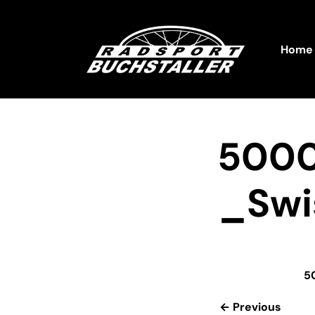
Home
5000
_Swi
5
← Previous