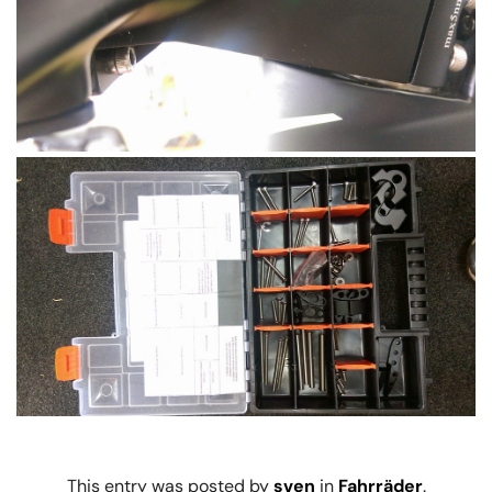
This entry was posted by
sven
in
Fahrräder
.