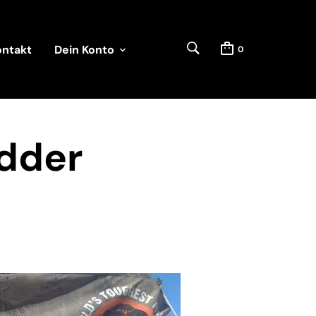
ontakt
Dein Konto
0
dder