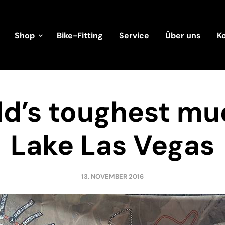
Shop
Bike-Fitting
Service
Über uns
K
ld’s toughest mu
Lake Las Vegas
13. NOVEMBER 2016