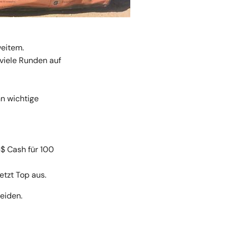
weitem.
viele Runden auf
nn wichtige
$ Cash für 100
etzt Top aus.
heiden.