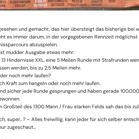
gesehen und gemacht, das hier übersteigt das bisherige bei 
ht es immer darum, in der vorgegebenen Rennzeit möglichst 
nissparcours abzuspielen.
est mudder Ausgabe etwas mehr:
 13 Hindernisse XXL, eine 5 Meilen Runde mit Strafrunden we
sen werden, bis zu 2,5 Meilen mehr.
oder noch mehr laufen?
h Kraft zum hangeln oder noch mehr laufen.
sind sicher jede Runde gesprungen und haben gerade 100.000
gewonnen.
 Großteil des 1300 Mann / Frau starken Felds sah das bis zul
sch, super.. ? – Alles freiwillig, kann jeder für sich selber entsc
 nur zugeschaut…