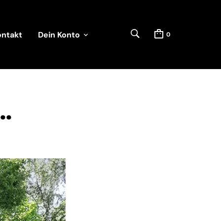
ontakt
Dein Konto
0
…