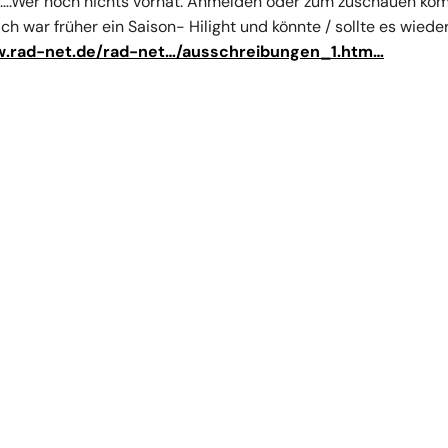
….Wer noch nichts vorhat: Anmelden oder zum zuschauen ko
ch war früher ein Saison- Hilight und könnte / sollte es wiede
w.rad-net.de/rad-net…/ausschreibungen_1.htm…