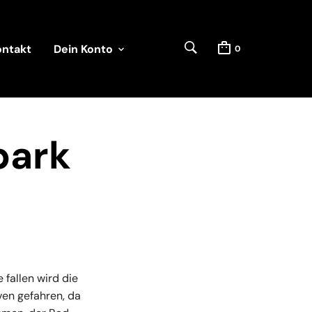
ontakt
Dein Konto
0
park
fallen wird die
ven gefahren, da