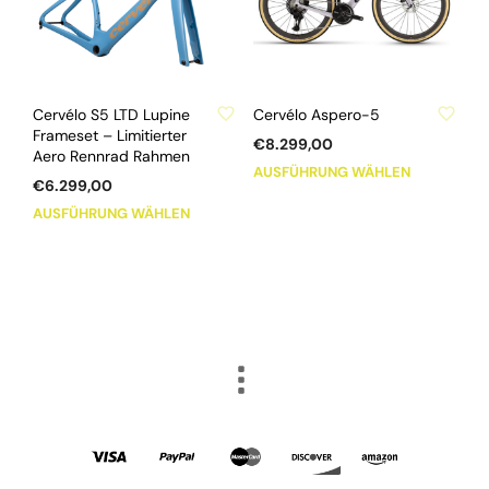
ZU WUNSCHLISTE HINZUFÜGEN
ZU WUNSCHLISTE HINZUFÜGEN
Cervélo S5 LTD Lupine
Cervélo Aspero-5
Frameset – Limitierter
€
8.299,00
Aero Rennrad Rahmen
Dieses
AUSFÜHRUNG WÄHLEN
€
6.299,00
Produkt
Dieses
AUSFÜHRUNG WÄHLEN
weist
Produkt
mehrere
weist
Varianten
mehrere
auf.
Varianten
Die
auf.
Optionen
Die
können
Optionen
auf
können
der
auf
Produktse
der
gewählt
Produktseite
werden