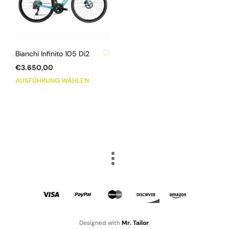
ZU WUNSCHLISTE HINZUFÜGEN
Bianchi Infinito 105 Di2
€
3.650,00
Dieses
AUSFÜHRUNG WÄHLEN
Produkt
weist
mehrere
Varianten
auf.
Die
Optionen
können
auf
der
Produktseite
gewählt
Designed with
Mr. Tailor
.
werden