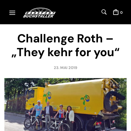
0
Challenge Roth –
„They kehr for you“
23. MAI 2019