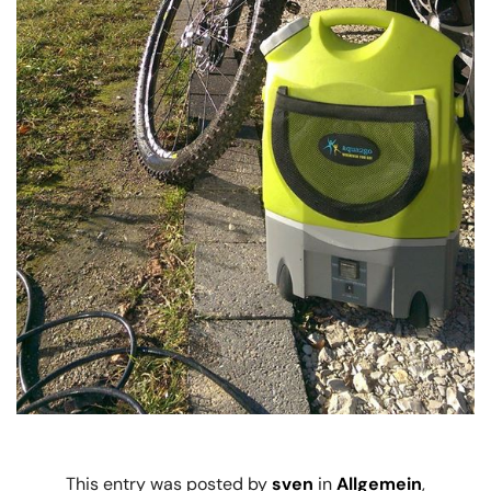
This entry was posted by
sven
in
Allgemein
,